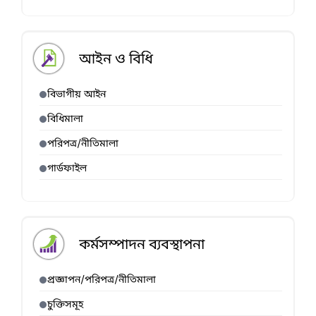
আইন ও বিধি
বিভাগীয় আইন
বিধিমালা
পরিপত্র/নীতিমালা
গার্ডফাইল
কর্মসম্পাদন ব্যবস্থাপনা
প্রজ্ঞাপন/পরিপত্র/নীতিমালা
চুক্তিসমূহ