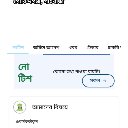
গোবিন্দগঞ্জ, গাইবান্ধা
নোটিশ
অফিস আদেশ
খবর
টেন্ডার
চাকরি কর্ন
নো
কোনো তথ্য পাওয়া যায়নি।
টিশ
সকল
আমাদের বিষয়ে
কর্মকর্তাবৃন্দ