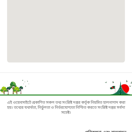
০১৯০৮৮৮৮৮৮৮
মাদকদ্রব্য নিয়ন্ত্রণ হটলাইন
১৬১১৩
জরুরী অভ্যন্তরীণ নৌ-পরিবহন হটলাইন
১৬৪৪৫
পাসপোর্ট বাতায়ন হটলাইন
এই ওয়েবসাইটে প্রকাশিত সকল তথ্য সংশ্লিষ্ট দপ্তর কর্তৃক নিয়মিত হালনাগাদ করা
১৬১৭১
হয়। তথ্যের যথার্থতা, নির্ভুলতা ও নির্ভরযোগ্যতা নিশ্চিত করতে সংশ্লিষ্ট দপ্তর সর্বদা
সচেষ্ট।
বাংলাদেশ মুক্তিযোদ্ধা কল্যাণ ট্রাস্ট